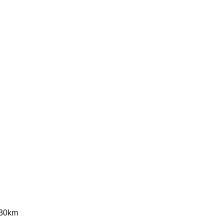
P
 30km