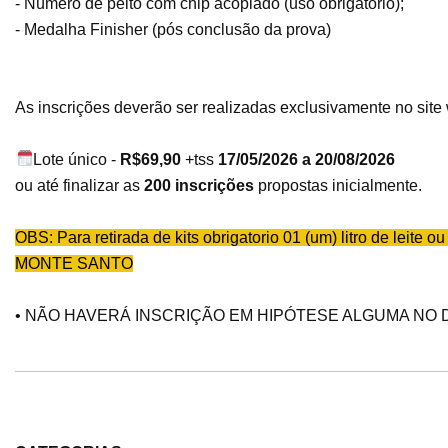
- Número de peito com chip acoplado (uso obrigatório);
- Medalha Finisher (pós conclusão da prova)
As inscrições deverão ser realizadas exclusivamente no site
Lote único -
R$69,90
+tss
17/05/2026 a 20/08/2026
ou até finalizar as
200 inscrições
propostas inicialmente.
OBS: Para retirada de kits obrigatorio 01 (um) litro de leit
MONTE SANTO
• NÃO HAVERÁ INSCRIÇÃO EM HIPÓTESE ALGUMA NO D