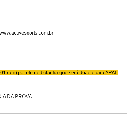
 www.activesports.com.br
e ou 01 (um) pacote de bolacha que será doado para APAE
IA DA PROVA.