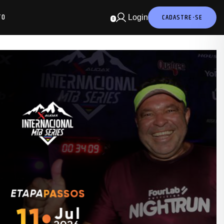
TO
CADASTRE-SE
Login
0