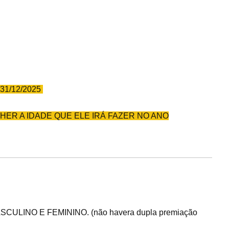
31/12/2025
HER A IDADE QUE ELE IRÁ FAZER NO ANO
SCULINO E FEMININO. (não havera dupla premiação