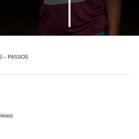
S – PASSOS
horas)