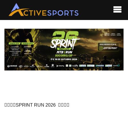
🏃‍♂️🏃‍♀️SPRINT RUN 2026 🏃‍♂️🏃‍♀️