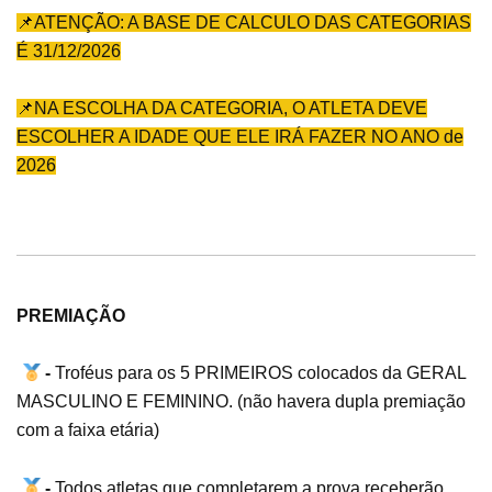
📌
ATENÇÃO: A BASE DE CALCULO DAS CATEGORIAS
É 31/12/2026
📌
NA ESCOLHA DA CATEGORIA, O ATLETA DEVE
ESCOLHER A IDADE QUE ELE IRÁ FAZER NO ANO de
2026
PREMIAÇÃO
-
Troféus para os 5 PRIMEIROS colocados da GERAL
MASCULINO E FEMININO. (não havera dupla premiação
com a faixa etária)
-
Todos atletas que completarem a prova receberão