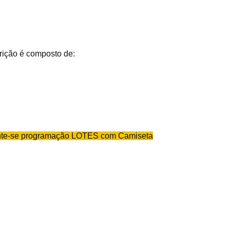
crição é composto de:
nte-se programação LOTES com Camiseta