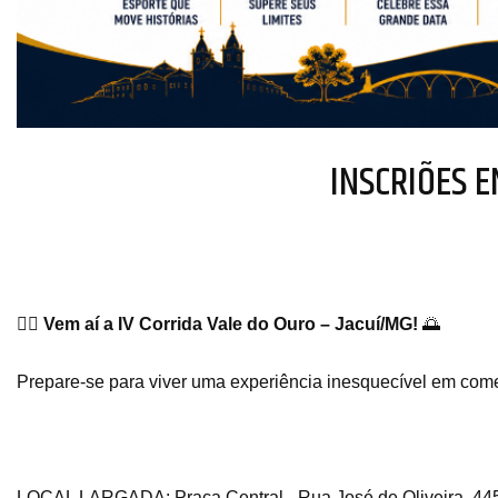
INSCRIÕES 
🏃‍♂️
Vem aí a IV Corrida Vale do Ouro – Jacuí/MG!
🌅
Prepare-se para viver uma experiência inesquecível em c
LOCAL LARGADA: Praça Central - Rua José de Oliveira, 44