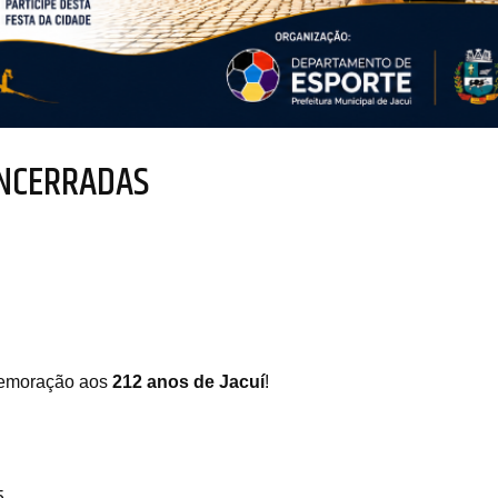
ENCERRADAS
omemoração aos
212 anos de Jacuí
!
5